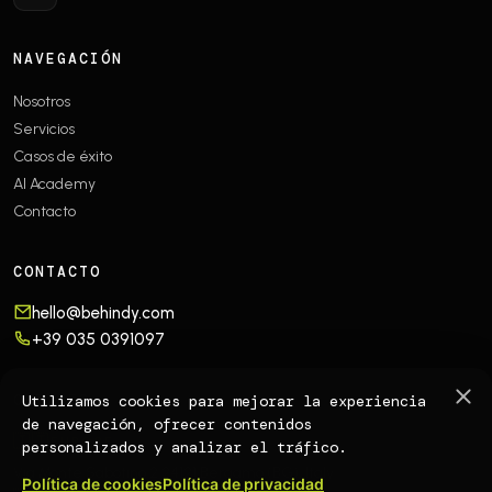
NAVEGACIÓN
Nosotros
Servicios
Casos de éxito
AI Academy
Contacto
CONTACTO
hello@behindy.com
+39 035 0391097
OFFICES
Utilizamos cookies para mejorar la experiencia
de navegación, ofrecer contenidos
🇮🇹
EUROPE
personalizados y analizar el tráfico.
Via Monte Sabotino 2
24121 Bergamo (BG), Italy
Política de cookies
Política de privacidad