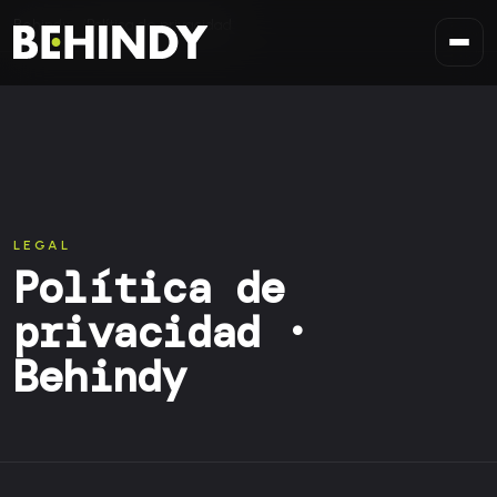
Saltar al contenido
Behindy
Política de privacidad
LEGAL
Política de
privacidad ·
Behindy