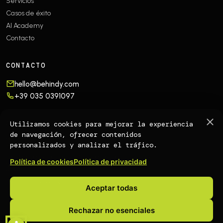
Servicios
Casos de éxito
AI Academy
Contacto
CONTACTO
hello@behindy.com
+39 035 0391097
OFFICES
Utilizamos cookies para mejorar la experiencia
de navegación, ofrecer contenidos
🇮🇹
EUROPE
personalizados y analizar el tráfico.
Via Monte Sabotino 2
24121 Bergamo (BG), Italy
Política de cookies
Política de privacidad
🇺🇸
USA
4770 Biscayne Blvd Suite 960
Miami, FL 33137
Aceptar todas
Rechazar no esenciales
© 2026 Behindy. All rights reserved.