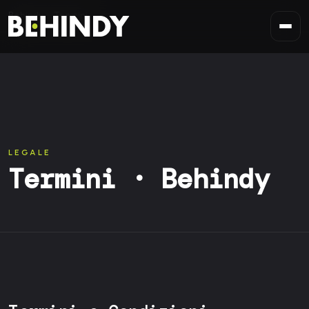
Vai al contenuto
Behindy
Termini
LEGALE
Termini · Behindy