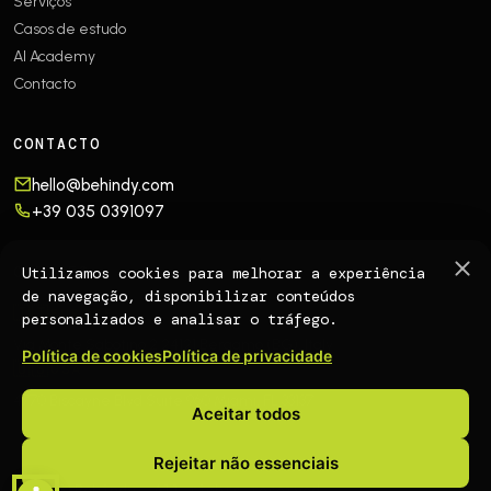
Serviços
Casos de estudo
AI Academy
Contacto
CONTACTO
hello@behindy.com
+39 035 0391097
OFFICES
Utilizamos cookies para melhorar a experiência
de navegação, disponibilizar conteúdos
🇮🇹
EUROPE
personalizados e analisar o tráfego.
Via Monte Sabotino 2
24121 Bergamo (BG), Italy
Política de cookies
Política de privacidade
🇺🇸
USA
4770 Biscayne Blvd Suite 960
Miami, FL 33137
Aceitar todos
Rejeitar não essenciais
© 2026 Behindy. All rights reserved.