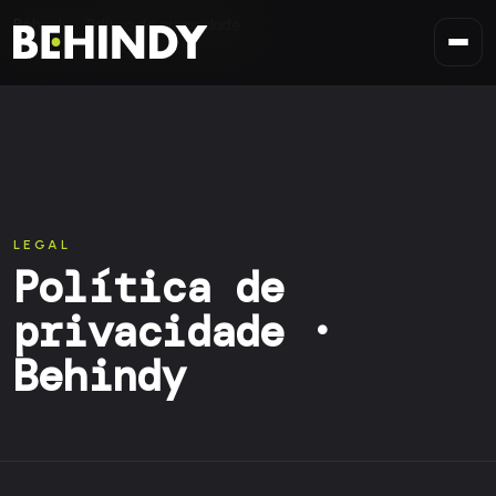
Saltar para o conteúdo
Behindy
Política de privacidade
LEGAL
Política de
privacidade ·
Behindy