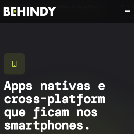
Saltar para o conteúdo
Behindy
Serviços
Desenvolvimento Apps Móveis
Apps nativas e
cross-platform
que ficam nos
smartphones.