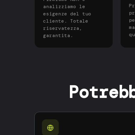
Pr
analizziamo le
pr
esigenze del tuo
pe
cliente. Totale
ma
riservatezza,
qu
garantita.
Potreb