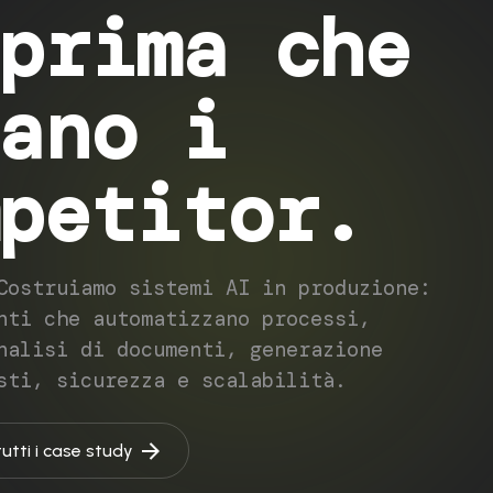
prima che
ano i
petitor.
Costruiamo sistemi AI in produzione:
nti che automatizzano processi,
nalisi di documenti, generazione
sti, sicurezza e scalabilità.
tutti i case study