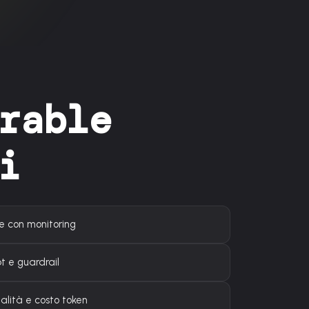
rable
i
e con monitoring
 e guardrail
lità e costo token