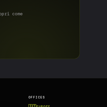
opri come
OFFICES
🇮🇹
EUROPE