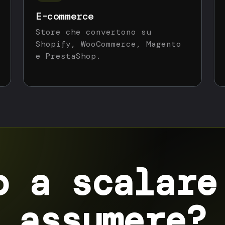
E-commerce
Store che convertono su
Shopify, WooCommerce, Magento
e PrestaShop.
o a scalare
assumere?