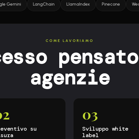
gle Gemini
LangChain
LlamaIndex
Pinecone
Wea
COME LAVORIAMO
cesso pensato
agenzie
02
03
reventivo su
Sviluppo white
isura
label