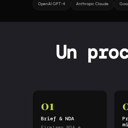
OpenAI GPT-4
Anthropic Claude
Goo
Un pro
01
Brief & NDA
P
m
Firmiamo NDA e