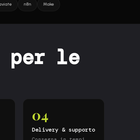
viate
n8n
Make
 per le
04
Delivery & supporto
Consegna in tempi